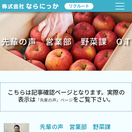
リクルート
先輩の声 営業部 野菜課 O.T
こちらは記事確認ページとなります。実際の
表示は
をご覧下さい。
「先輩の声」ページ
先輩の声 営業部 野菜課