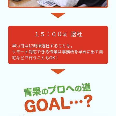
１５：００
退社
頃
早い日は12時頃退社することも。
リモート対応できる作業は事務所を早めに出て自
宅などで行うこともOK！